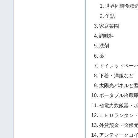
世界同時食糧
缶詰
家庭菜園
調味料
洗剤
薬
トイレットペー
下着・洋服など
太陽光パネルと
ポータブル冷蔵
省電力炊飯器・
ＬＥＤランタン
外貨預金・金銀
アンティークコ