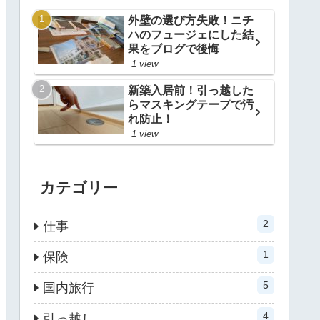
外壁の選び方失敗！ニチ
ハのフュージェにした結
果をブログで後悔
1 view
新築入居前！引っ越した
らマスキングテープで汚
れ防止！
1 view
カテゴリー
2
仕事
1
保険
5
国内旅行
4
引っ越し