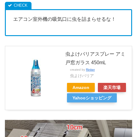
エアコン室外機の吸気口に虫を詰まらせるな！
虫よけバリアスプレー アミ
戸窓ガラス 450mL
created by
Rinker
虫よけバリア
Amazon
楽天市場
Yahooショッピング