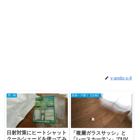
y-ando-x-4
買い物
新築一戸建て【設備】
日射対策にヒートシャット
「複層ガラスサッシ」と
クールシェードを使ってみ
「レースカーテン」でUV