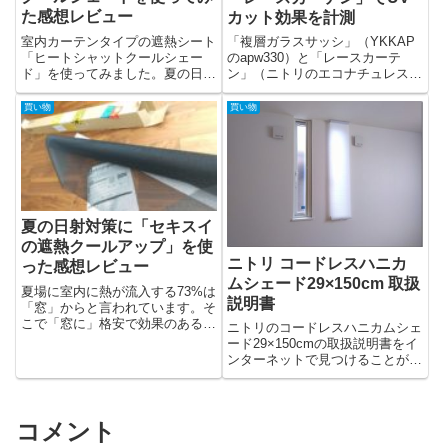
た感想レビュー
カット効果を計測
室内カーテンタイプの遮熱シート
「複層ガラスサッシ」（YKKAP
「ヒートシャットクールシェー
のapw330）と「レースカーテ
ド」を使ってみました。夏の日差
ン」（ニトリのエコナチュレスケ
しを避けるた...
ール）...
買い物
買い物
夏の日射対策に「セキスイ
の遮熱クールアップ」を使
ニトリ コードレスハニカ
った感想レビュー
ムシェード29×150cm 取扱
夏場に室内に熱が流入する73%は
説明書
「窓」からと言われています。そ
こで「窓に」格安で効果のある夏
ニトリのコードレスハニカムシェ
の日射熱...
ード29×150cmの取扱説明書をイ
ンターネットで見つけることが出
来な...
コメント