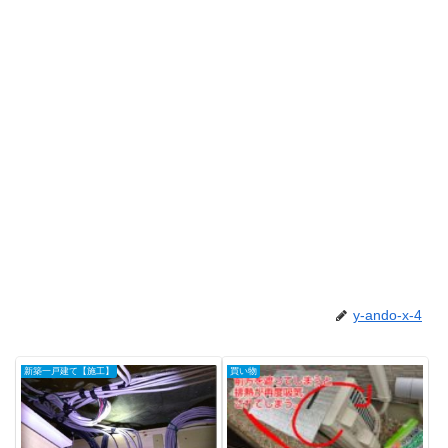
y-ando-x-4
新築一戸建て【施工】
買い物