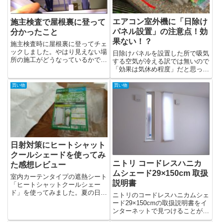
エアコン室外機に「日除け
施主検査で屋根裏に登って
パネル設置」の注意点！効
分かったこと
果ない！？
施主検査時に屋根裏に登ってチェ
ックしました。やはり見えない場
日除けパネルを設置した所で吸気
所の施工がどうなっているかで施
する空気が冷える訳では無いので
工会社の質...
「効果は気休め程度」だと思って
おいた方が良さそうです。
買い物
買い物
日射対策にヒートシャット
クールシェードを使ってみ
ニトリ コードレスハニカ
た感想レビュー
ムシェード29×150cm 取扱
室内カーテンタイプの遮熱シート
説明書
「ヒートシャットクールシェー
ド」を使ってみました。夏の日差
ニトリのコードレスハニカムシェ
しを避けるた...
ード29×150cmの取扱説明書をイ
ンターネットで見つけることが出
来な...