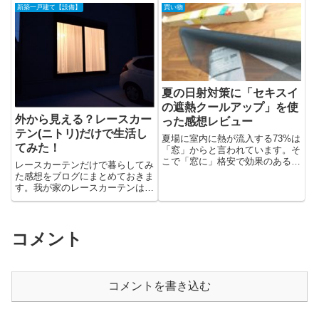
新築一戸建て【設備】
買い物
夏の日射対策に「セキスイ
の遮熱クールアップ」を使
外から見える？レースカー
った感想レビュー
テン(ニトリ)だけで生活し
夏場に室内に熱が流入する73%は
てみた！
「窓」からと言われています。そ
こで「窓に」格安で効果のある夏
レースカーテンだけで暮らしてみ
の日射熱...
た感想をブログにまとめておきま
す。我が家のレースカーテンはニ
トリの「エ...
コメント
コメントを書き込む