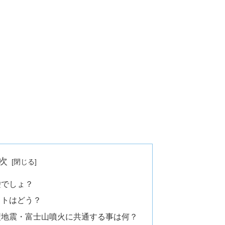
次
嘘でしょ？
ットはどう？
型地震・富士山噴火に共通する事は何？