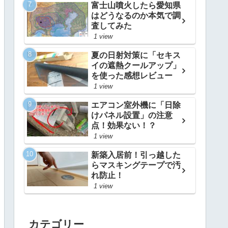
富士山噴火したら愛知県
はどうなるのか本気で調
査してみた
1 view
夏の日射対策に「セキス
イの遮熱クールアップ」
を使った感想レビュー
1 view
エアコン室外機に「日除
けパネル設置」の注意
点！効果ない！？
1 view
新築入居前！引っ越した
らマスキングテープで汚
れ防止！
1 view
カテゴリー