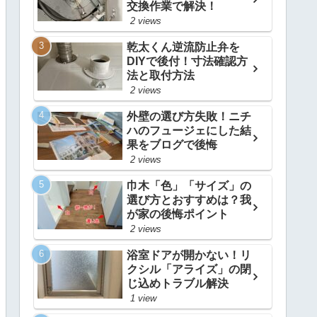
交換作業で解決！
2 views
乾太くん逆流防止弁を
DIYで後付！寸法確認方
法と取付方法
2 views
外壁の選び方失敗！ニチ
ハのフュージェにした結
果をブログで後悔
2 views
巾木「色」「サイズ」の
選び方とおすすめは？我
が家の後悔ポイント
2 views
浴室ドアが開かない！リ
クシル「アライズ」の閉
じ込めトラブル解決
1 view