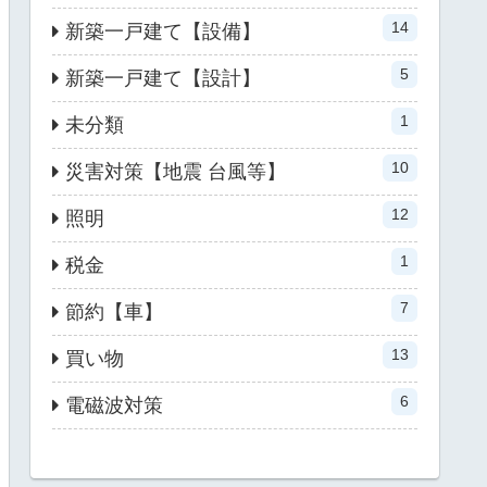
14
新築一戸建て【設備】
5
新築一戸建て【設計】
1
未分類
10
災害対策【地震 台風等】
12
照明
1
税金
7
節約【車】
13
買い物
6
電磁波対策