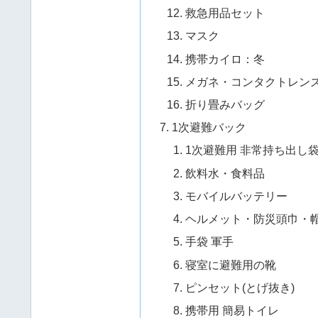
救急用品セット
マスク
携帯カイロ：冬
メガネ・コンタクトレン
折り畳みバッグ
1次避難バック
1次避難用 非常持ち出し
飲料水・食料品
モバイルバッテリー
ヘルメット・防災頭巾・
手袋 軍手
寝室に避難用の靴
ピンセット(とげ抜き)
携帯用 簡易トイレ