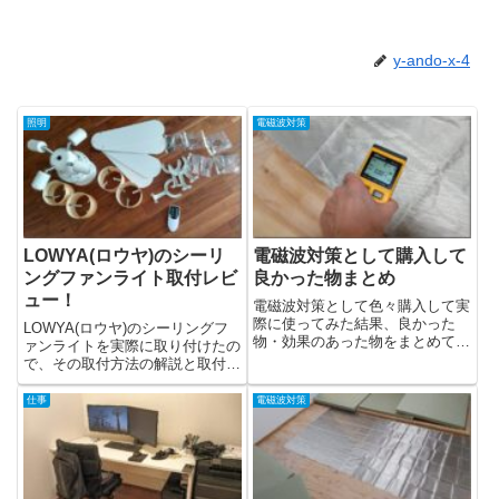
y-ando-x-4
照明
電磁波対策
LOWYA(ロウヤ)のシーリ
電磁波対策として購入して
ングファンライト取付レビ
良かった物まとめ
ュー！
電磁波対策として色々購入して実
際に使ってみた結果、良かった
LOWYA(ロウヤ)のシーリングフ
物・効果のあった物をまとめてお
ァンライトを実際に取り付けたの
きます。電磁...
で、その取付方法の解説と取付て
実際に...
仕事
電磁波対策