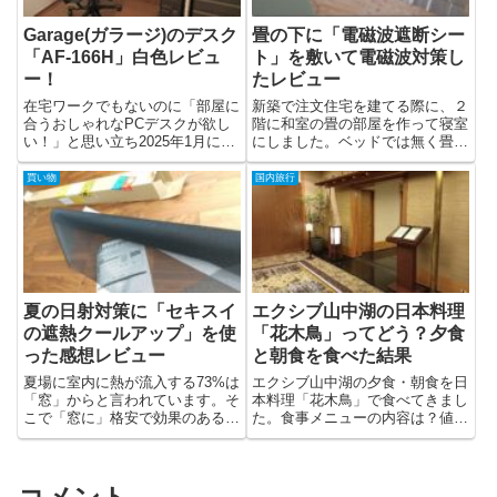
Garage(ガラージ)のデスク
畳の下に「電磁波遮断シー
「AF-166H」白色レビュ
ト」を敷いて電磁波対策し
ー！
たレビュー
在宅ワークでもないのに「部屋に
新築で注文住宅を建てる際に、２
合うおしゃれなPCデスクが欲し
階に和室の畳の部屋を作って寝室
い！」と思い立ち2025年1月に
にしました。ベッドでは無く畳の
Gara...
上で寝たい...
買い物
国内旅行
夏の日射対策に「セキスイ
エクシブ山中湖の日本料理
の遮熱クールアップ」を使
「花木鳥」ってどう？夕食
った感想レビュー
と朝食を食べた結果
夏場に室内に熱が流入する73%は
エクシブ山中湖の夕食・朝食を日
「窓」からと言われています。そ
本料理「花木鳥」で食べてきまし
こで「窓に」格安で効果のある夏
た。食事メニューの内容は？値段
の日射熱...
は？地元の...