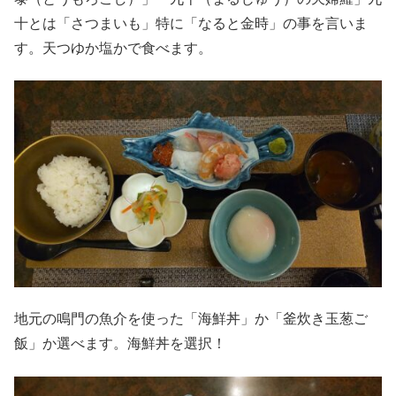
十とは「さつまいも」特に「なると金時」の事を言いま
す。天つゆか塩かで食べます。
地元の鳴門の魚介を使った「海鮮丼」か「釜炊き玉葱ご
飯」か選べます。海鮮丼を選択！