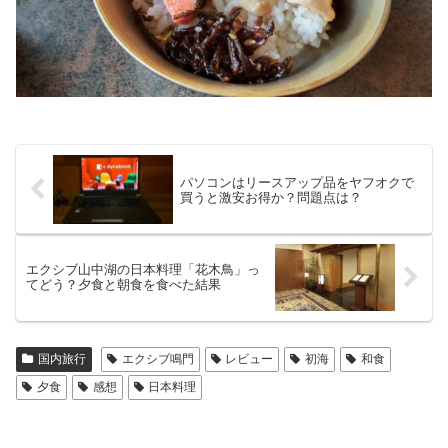
パソコンはリースアップ品をヤフオクで
買うと激安お得か？問題点は？
エクシブ山中湖の日本料理「花木鳥」っ
てどう？夕食と朝食を食べた結果
国内旅行
エクシブ鳴門
レビュー
初海
和食
夕食
感想
日本料理