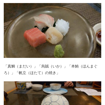
「真鯛（まだい）」「烏賊（いか）」「本鮪（ほんまぐ
ろ）」「帆立（ほたて）の焼き」