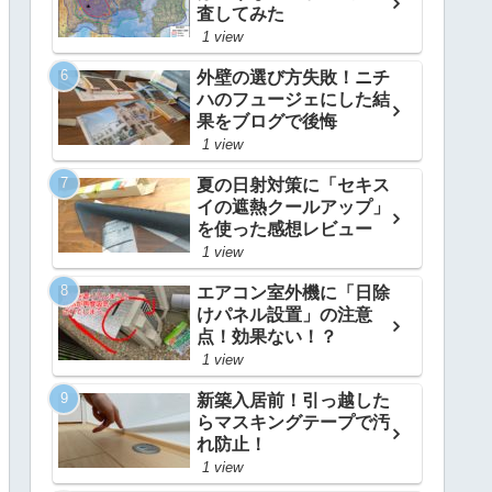
査してみた
1 view
外壁の選び方失敗！ニチ
ハのフュージェにした結
果をブログで後悔
1 view
夏の日射対策に「セキス
イの遮熱クールアップ」
を使った感想レビュー
1 view
エアコン室外機に「日除
けパネル設置」の注意
点！効果ない！？
1 view
新築入居前！引っ越した
らマスキングテープで汚
れ防止！
1 view