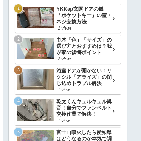
YKKap玄関ドアの鍵
「ポケットキー」の蓋・
ネジ交換方法
2 views
巾木「色」「サイズ」の
選び方とおすすめは？我
が家の後悔ポイント
2 views
浴室ドアが開かない！リ
クシル「アライズ」の閉
じ込めトラブル解決
1 view
乾太くんキュルキュル異
音！自分でファンベルト
交換作業で解決！
1 view
富士山噴火したら愛知県
はどうなるのか本気で調