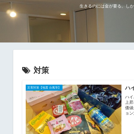
生きるのには金が要る。しか
対策
ハ
災害対策【地震 台風等】
ハイ
上昇
価値
ョン