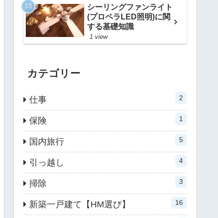
シーリングファンライト
(プロペラLED照明)に関
する基礎知識
1 view
カテゴリー
2
仕事
1
保険
5
国内旅行
4
引っ越し
3
掃除
16
新築一戸建て【HM選び】